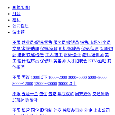
厨师/切配
月薪
福利
公司性质
波士顿
不限
营业员/促销/零售
服务员/收银员
销售/市场/业务员
文员/客服/助理
保姆/家政
司机/驾驶员
保安/保洁
厨师/切
配
送货/快递/仓管
工人/技工
财务/会计
老师/培训师
美
工/设计/程序员
保健师/美容师
人才招聘会
KTV/酒吧
其
他招聘
不限
面议
1000以下
1000~2000
3000~6000
6000~8000
8000~12000
12000~30000
30000以上
不限
五险一金
包住
包吃
年底双薪
周末双休
交通补助
加班补助
餐补
不限
私营
国企
股份制
外商
独资办事处
外企
上市公司