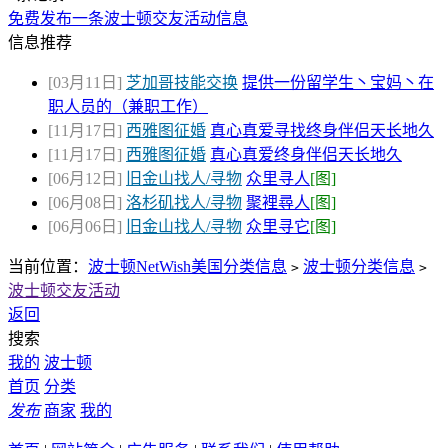
免费发布一条波士顿交友活动信息
信息推荐
[03月11日]
芝加哥技能交换
提供一份留学生丶宝妈丶在
职人员的（兼职工作）
[11月17日]
西雅图征婚
真心真爱寻找终身伴侣天长地久
[11月17日]
西雅图征婚
真心真爱终身伴侣天长地久
[06月12日]
旧金山找人/寻物
众里寻人
[图]
[06月08日]
洛杉矶找人/寻物
聚裡尋人
[图]
[06月06日]
旧金山找人/寻物
众里寻它
[图]
当前位置：
波士顿NetWish美国分类信息
波士顿分类信息
>
>
波士顿交友活动
返回
搜索
我的
波士顿
首页
分类
发布
商家
我的