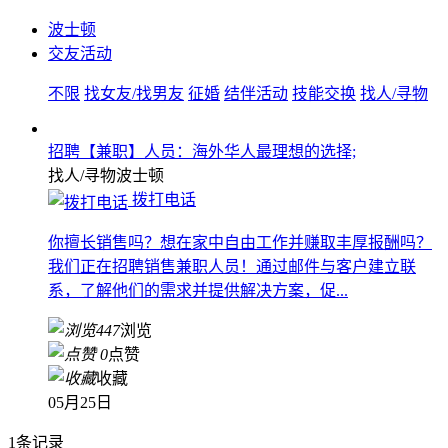
波士顿
交友活动
不限
找女友/找男友
征婚
结伴活动
技能交换
找人/寻物
招聘【兼职】人员：海外华人最理想的选择;
找人/寻物
波士顿
拨打电话
你擅长销售吗？想在家中自由工作并赚取丰厚报酬吗？
我们正在招聘销售兼职人员！通过邮件与客户建立联
系，了解他们的需求并提供解决方案，促...
447
浏览
0
点赞
收藏
05月25日
1条记录