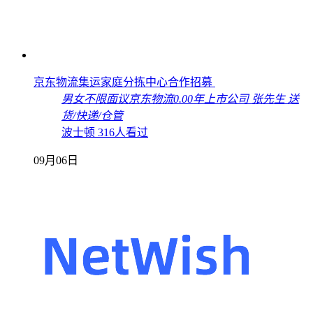
京东物流集运家庭分拣中心合作招募
男女不限
面议
京东物流
0.00年
上市公司
张先生
送
货/快递/仓管
波士顿
316人看过
09月06日