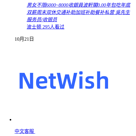
男女不限
6000~8000
收銀員
波軒閣
0.00年
包吃
年底
双薪
周末双休
交通补助
加班补助
餐补
私营
吳先生
服务员/收银员
波士顿
295人看过
10月21日
中文客服