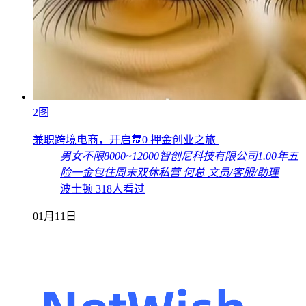
2图
兼职跨境电商，开启🔛0 押金创业之旅
男女不限
8000~12000
智创尼科技有限公司
1.00年
五
险一金
包住
周末双休
私营
何总
文员/客服/助理
波士顿
318人看过
01月11日