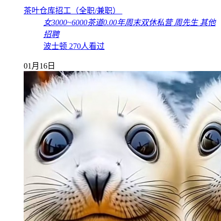
茶叶仓库招工（全职/兼职）
女
3000~6000
茶道
0.00年
周末双休
私营
周先生
其他
招聘
波士顿
270人看过
01月16日