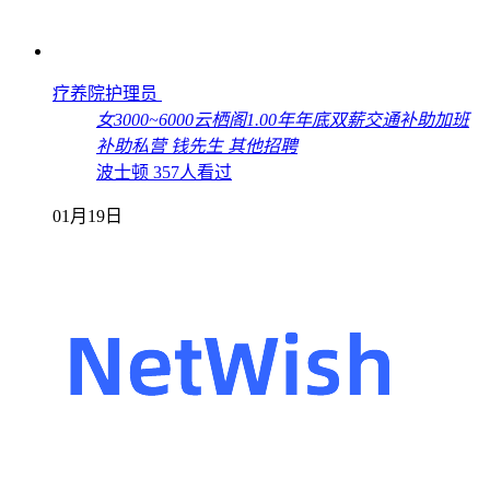
疗养院护理员
女
3000~6000
云栖阁
1.00年
年底双薪
交通补助
加班
补助
私营
钱先生
其他招聘
波士顿
357人看过
01月19日