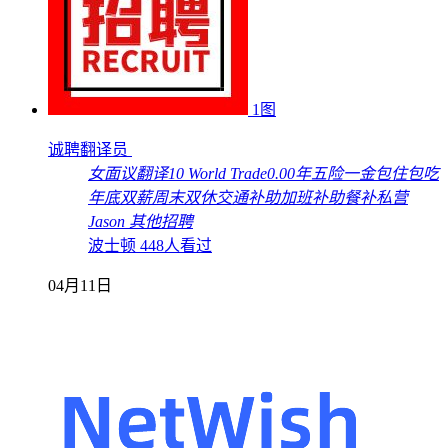
1图
诚聘翻译员
女
面议
翻译
10 World Trade
0.00年
五险一金
包住
包吃
年底双薪
周末双休
交通补助
加班补助
餐补
私营
Jason
其他招聘
波士顿
448人看过
04月11日