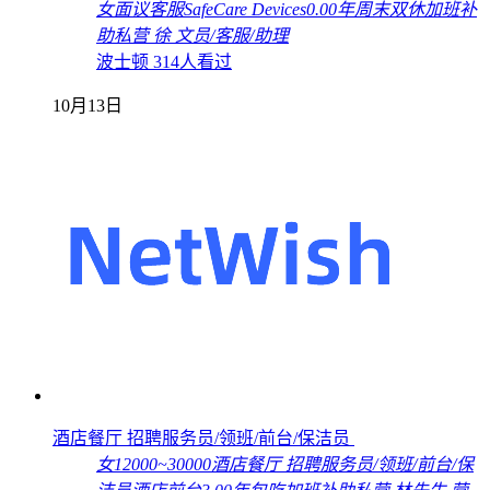
女
面议
客服
SafeCare Devices
0.00年
周末双休
加班补
助
私营
徐
文员/客服/助理
波士顿
314人看过
10月13日
酒店餐厅 招聘服务员/领班/前台/保洁员
女
12000~30000
酒店餐厅 招聘服务员/领班/前台/保