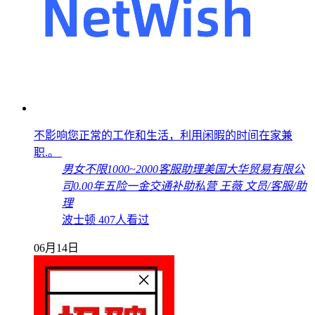
不影响您正常的工作和生活，利用闲暇的时间在家兼
职.。
男女不限
1000~2000
客服助理
美国大华贸易有限公
司
0.00年
五险一金
交通补助
私营
王薇
文员/客服/助
理
波士顿
407人看过
06月14日