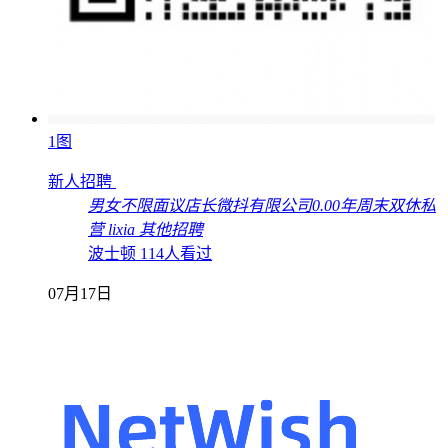
1图
新人招聘
男女不限
面议
店长
微抖有限公司
0.00年
周末双休
私
营
lixia
其他招聘
波士顿
114人看过
07月17日