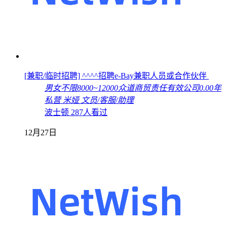
[兼职/临时招聘] ^^^^招聘e-Bay兼职人员或合作伙伴
男女不限
8000~12000
众道商贸责任有效公司
0.00年
私营
米娅
文员/客服/助理
波士顿
287人看过
12月27日