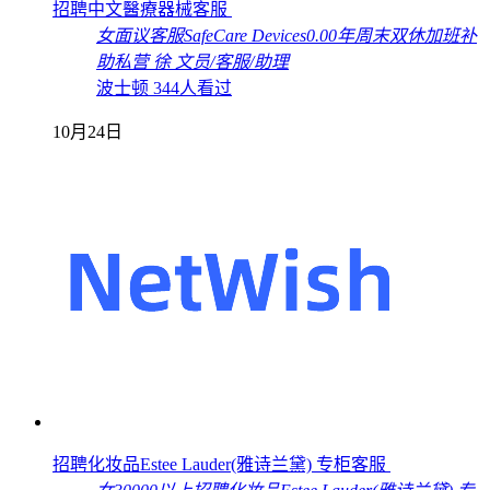
招聘中文醫療器械客服
女
面议
客服
SafeCare Devices
0.00年
周末双休
加班补
助
私营
徐
文员/客服/助理
波士顿
344人看过
10月24日
招聘化妆品Estee Lauder(雅诗兰黛) 专柜客服