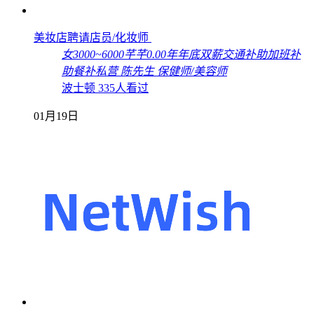
美妆店聘请店员/化妆师
女
3000~6000
芊芊
0.00年
年底双薪
交通补助
加班补
助
餐补
私营
陈先生
保健师/美容师
波士顿
335人看过
01月19日