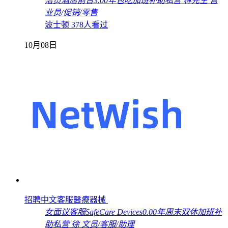
洁员
酒店前台
3.00年
包吃
加班补助
私营
林先生
营
业员/促销/零售
波士顿
378人看过
10月08日
招聘中文客服醫療器械
女
面议
客服
SafeCare Devices
0.00年
周末双休
加班补
助
私营
徐
文员/客服/助理