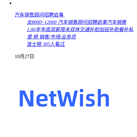
汽车销售顾问招聘启事
女
8000~12000
汽车销售顾问招聘启事
汽车销售
1.00年
年底双薪
周末双休
交通补助
加班补助
餐补
私
营
杨
销售/市场/业务员
波士顿
305人看过
10月27日