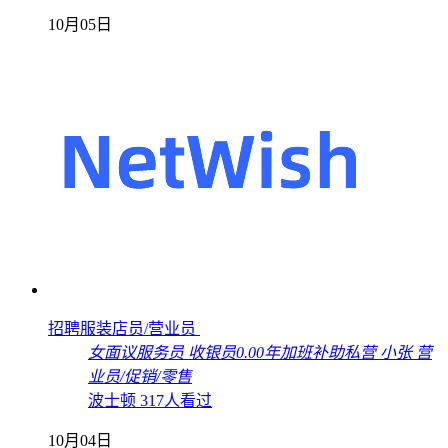
10月05日
招聘服装店员/营业员
女
面议
服务员 收银员
0.00年
加班补助
私营
小张
营
业员/促销/零售
波士顿
317人看过
10月04日