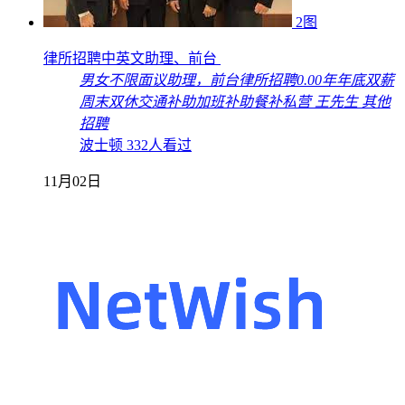
2图
律所招聘中英文助理、前台
男女不限
面议
助理，前台
律所招聘
0.00年
年底双薪
周末双休
交通补助
加班补助
餐补
私营
王先生
其他
招聘
波士顿
332人看过
11月02日