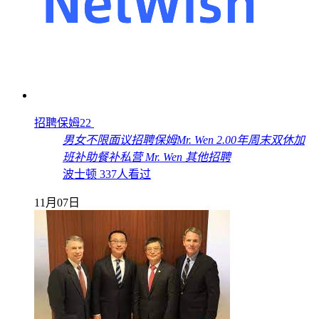
招聘保姆22
男女不限
面议
招聘保姆
Mr. Wen
2.00年
周末双休
加
班补助
餐补
私营
Mr. Wen
其他招聘
波士顿
337人看过
11月07日