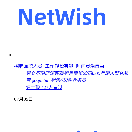
招聘兼职人员- 工作轻松有趣+时间灵活自由
男女不限
面议
客服销售
商贸公司
0.00年
周末双休
私
营
goujinhui
销售/市场/业务员
波士顿
427人看过
07月05日