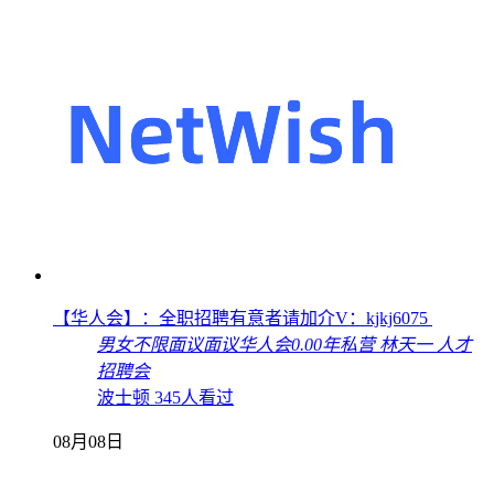
【华人会】：全职招聘有意者请加介V：kjkj6075
男女不限
面议
面议
华人会
0.00年
私营
林天一
人才
招聘会
波士顿
345人看过
08月08日