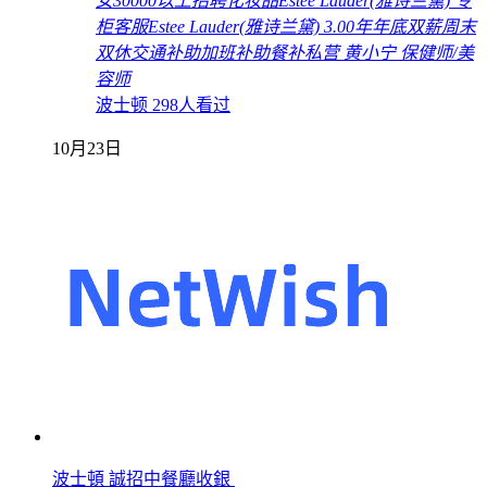
女
30000以上
招聘化妆品Estee Lauder(雅诗兰黛) 专
柜客服
Estee Lauder(雅诗兰黛)
3.00年
年底双薪
周末
双休
交通补助
加班补助
餐补
私营
黄小宁
保健师/美
容师
波士顿
298人看过
10月23日
波士頓 誠招中餐廳收銀