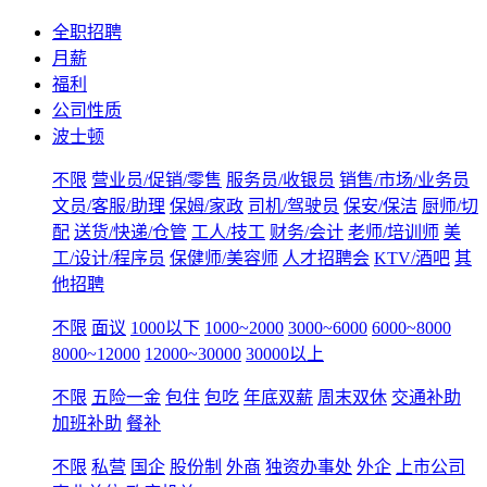
全职招聘
月薪
福利
公司性质
波士顿
不限
营业员/促销/零售
服务员/收银员
销售/市场/业务员
文员/客服/助理
保姆/家政
司机/驾驶员
保安/保洁
厨师/切
配
送货/快递/仓管
工人/技工
财务/会计
老师/培训师
美
工/设计/程序员
保健师/美容师
人才招聘会
KTV/酒吧
其
他招聘
不限
面议
1000以下
1000~2000
3000~6000
6000~8000
8000~12000
12000~30000
30000以上
不限
五险一金
包住
包吃
年底双薪
周末双休
交通补助
加班补助
餐补
不限
私营
国企
股份制
外商
独资办事处
外企
上市公司