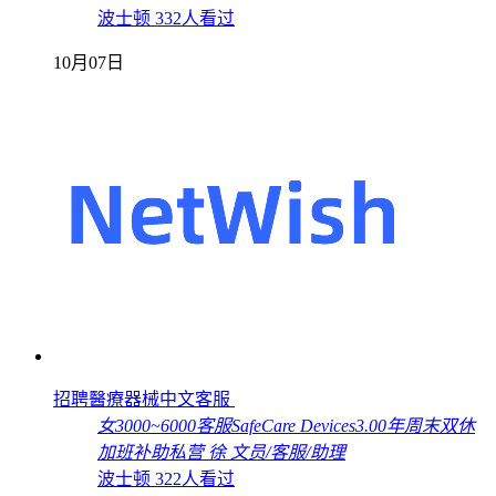
波士顿
332人看过
10月07日
招聘醫療器械中文客服
女
3000~6000
客服
SafeCare Devices
3.00年
周末双休
加班补助
私营
徐
文员/客服/助理
波士顿
322人看过