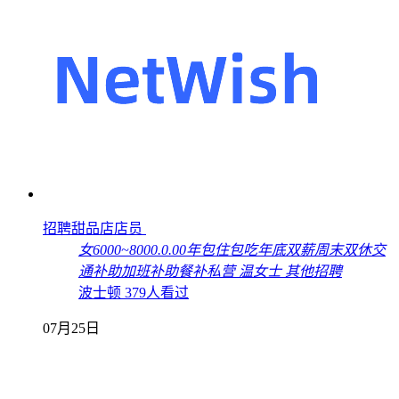
招聘甜品店店员
女
6000~8000
.
0.00年
包住
包吃
年底双薪
周末双休
交
通补助
加班补助
餐补
私营
温女士
其他招聘
波士顿
379人看过
07月25日