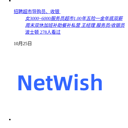
招聘超市导购员、收银
女
3000~6000
服务员
超市
1.00年
五险一金
年底双薪
周末双休
加班补助
餐补
私营
王经理
服务员/收银员
波士顿
278人看过
10月25日