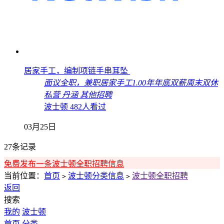
居家手工，编制项链手串耳坠
面议
全职，兼职
居家手工
1.00年
年底双薪
周末双休
私营
丹涵
其他招聘
波士顿
482人看过
03月25日
27条记录
免费发布一条波士顿全职招聘信息
当前位置：
首页
波士顿分类信息
波士顿全职招聘
>
>
返回
搜索
我的
波士顿
首页
分类