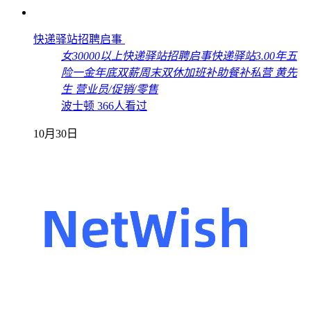
快递驿站招聘启事
女
30000以上
快递驿站招聘启事
快递驿站
3.00年
五
险一金
年底双薪
周末双休
加班补助
餐补
私营
黄先
生
营业员/促销/零售
波士顿
366人看过
10月30日