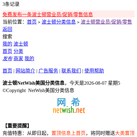
3条记录
免费发布一条波士顿营业员/促销/零售信息
当前位置：
首页
波士顿分类信息
波士顿营业员/促销/零售
>
>
返回
搜索
我的
波士顿
首页
分类
发布
商家
我的
首页
|
网站简介
|
广告服务
|
联系我们
|
使用帮助
波士顿NetWish美国分类信息
，今天是2026-08-07 星期5
©Copyright NetWish美国分类信息
【重要提醒】
充值特惠：从即日起，
置顶信息上首页
，将同时赠送
大类置顶