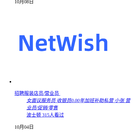
10月08日
招聘服装店员/营业员
女
面议
服务员 收银员
0.00年
加班补助
私营
小张
营
业员/促销/零售
波士顿
315人看过
10月04日