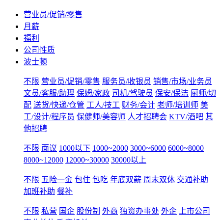
营业员/促销/零售
月薪
福利
公司性质
波士顿
不限
营业员/促销/零售
服务员/收银员
销售/市场/业务员
文员/客服/助理
保姆/家政
司机/驾驶员
保安/保洁
厨师/切
配
送货/快递/仓管
工人/技工
财务/会计
老师/培训师
美
工/设计/程序员
保健师/美容师
人才招聘会
KTV/酒吧
其
他招聘
不限
面议
1000以下
1000~2000
3000~6000
6000~8000
8000~12000
12000~30000
30000以上
不限
五险一金
包住
包吃
年底双薪
周末双休
交通补助
加班补助
餐补
不限
私营
国企
股份制
外商
独资办事处
外企
上市公司