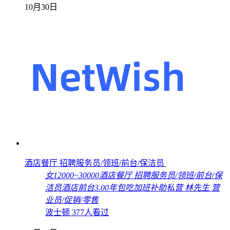
10月30日
酒店餐厅 招聘服务员/领班/前台/保洁员
女
12000~30000
酒店餐厅 招聘服务员/领班/前台/保
洁员
酒店前台
3.00年
包吃
加班补助
私营
林先生
营
业员/促销/零售
波士顿
377人看过