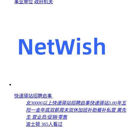
事业单位
政府机关
快递驿站招聘启事
女
30000以上
快递驿站招聘启事
快递驿站
3.00年
五
险一金
年底双薪
周末双休
加班补助
餐补
私营
黄先
生
营业员/促销/零售
波士顿
365人看过