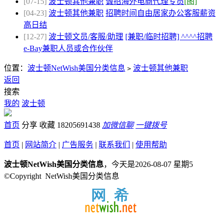
[07-15]
波士顿其他兼职
诚招海外电商代理专员
[图]
[04-23]
波士顿其他兼职
招聘时间自由居家办公客服薪资
高日结
[12-27]
波士顿文员/客服/助理
[兼职/临时招聘] ^^^^招聘
e-Bay兼职人员或合作伙伴
位置：
波士顿NetWish美国分类信息
波士顿其他兼职
>
返回
搜索
我的
波士顿
首页
分享
收藏
18205691438
加微信聊
一键拨号
首页
|
网站简介
|
广告服务
|
联系我们
|
使用帮助
波士顿NetWish美国分类信息
，今天是2026-08-07 星期5
©Copyright NetWish美国分类信息