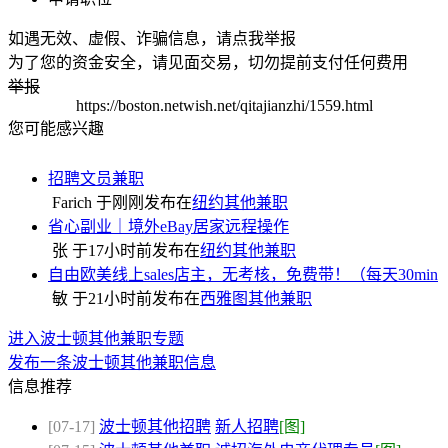
如遇无效、虚假、诈骗信息，请点我举报
为了您的资金安全，请见面交易，切勿提前支付任何费用
举报
https://boston.netwish.net/qitajianzhi/1559.html
您可能感兴趣
招聘文员兼职
Farich 于
刚刚
发布在
纽约其他兼职
省心副业｜境外eBay居家远程操作
张 于
17小时前
发布在
纽约其他兼职
自由欧美线上sales店主，无考核，免费带！（每天30min
敏 于
21小时前
发布在
西雅图其他兼职
进入波士顿其他兼职专题
发布一条波士顿其他兼职信息
信息推荐
[07-17]
波士顿其他招聘
新人招聘
[图]