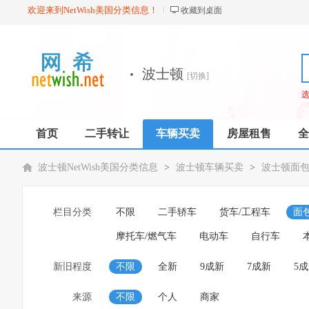
欢迎来到NetWish美国分类信息！
收藏到桌面
·
波士顿
[切换]
首页
二手转让
车辆买卖
房屋租售
全
波士顿NetWish美国分类信息
>
波士顿车辆买卖
>
波士顿面包
栏目分类
不限
二手轿车
货车/工程车
面
摩托车/燃气车
电动车
自行车
新旧程度
不限
全新
9成新
7成新
5
来源
不限
个人
商家