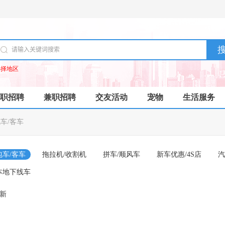
选择地区
职招聘
兼职招聘
交友活动
宠物
生活服务
车/客车
包车/客车
拖拉机/收割机
拼车/顺风车
新车优惠/4S店
汽
本地下线车
成新