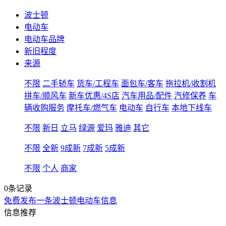
波士顿
电动车
电动车品牌
新旧程度
来源
不限
二手轿车
货车/工程车
面包车/客车
拖拉机/收割机
拼车/顺风车
新车优惠/4S店
汽车用品/配件
汽修保养
车
辆收购服务
摩托车/燃气车
电动车
自行车
本地下线车
不限
新日
立马
绿源
爱玛
雅迪
其它
不限
全新
9成新
7成新
5成新
不限
个人
商家
0条记录
免费发布一条波士顿电动车信息
信息推荐