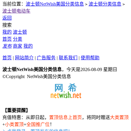
当前位置：
波士顿NetWish美国分类信息
波士顿分类信息
>
>
波士顿电动车
返回
搜索
我的
波士顿
首页
分类
发布
商家
我的
首页
|
网站简介
|
广告服务
|
联系我们
|
使用帮助
波士顿NetWish美国分类信息
，今天是2026-08-09 星期日
©Copyright NetWish美国分类信息
【重要提醒】
充值特惠：从即日起，
置顶信息上首页
，将同时赠送
大类置顶
+
小类置顶
+
全国推广位
！