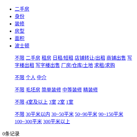
二手房
身份
装修
房型
面积
波士顿
不限
二手房
租房
日租/短租
店铺转让/出租
商铺出售
写
字楼出租
写字楼出售
厂房/仓库/土地
求租/求购
不限
个人
中介
不限
毛坯房
简单装修
中等装修
精装修
不限
4室及以上
3室
2室
1室
不限
30平米以内
30~50平米
50~90平米
90~150平米
100~300平米
300平米以上
0条记录