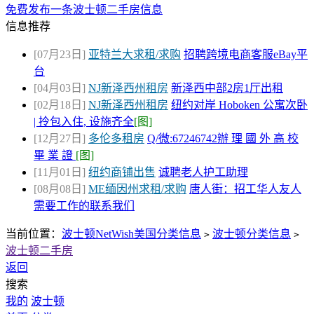
免费发布一条波士顿二手房信息
信息推荐
[07月23日]
亚特兰大求租/求购
招聘跨境电商客服eBay平
台
[04月03日]
NJ新泽西州租房
新泽西中部2房1厅出租
[02月18日]
NJ新泽西州租房
纽约对岸 Hoboken 公寓次卧
| 拎包入住, 设施齐全
[图]
[12月27日]
多伦多租房
Q/微:67246742辦 理 國 外 高 校
畢 業 證
[图]
[11月01日]
纽约商铺出售
诚聘老人护工助理
[08月08日]
ME缅因州求租/求购
唐人街：招工华人友人
需要工作的联系我们
当前位置：
波士顿NetWish美国分类信息
波士顿分类信息
>
>
波士顿二手房
返回
搜索
我的
波士顿