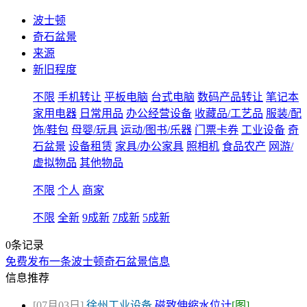
波士顿
奇石盆景
来源
新旧程度
不限
手机转让
平板电脑
台式电脑
数码产品转让
笔记本
家用电器
日常用品
办公经营设备
收藏品/工艺品
服装/配
饰/鞋包
母婴/玩具
运动/图书/乐器
门票卡券
工业设备
奇
石盆景
设备租赁
家具/办公家具
照相机
食品农产
网游/
虚拟物品
其他物品
不限
个人
商家
不限
全新
9成新
7成新
5成新
0条记录
免费发布一条波士顿奇石盆景信息
信息推荐
[07月03日]
徐州工业设备
磁致伸缩水位计
[图]