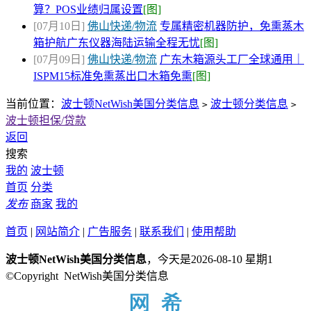
算？POS业绩归属设置
[图]
[07月10日]
佛山快递/物流
专属精密机器防护，免熏蒸木
箱护航广东仪器海陆运输全程无忧
[图]
[07月09日]
佛山快递/物流
广东木箱源头工厂全球通用｜
ISPM15标准免熏蒸出口木箱免熏
[图]
当前位置：
波士顿NetWish美国分类信息
波士顿分类信息
>
>
波士顿担保/贷款
返回
搜索
我的
波士顿
首页
分类
发布
商家
我的
首页
|
网站简介
|
广告服务
|
联系我们
|
使用帮助
波士顿NetWish美国分类信息
，今天是2026-08-10 星期1
©Copyright NetWish美国分类信息