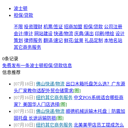
波士顿
担保/贷款
不限
投资理财
机票/签证
招商加盟
担保/贷款
公司注册
会计/审计
网站建设
快递/物流
庆典/演出
印刷/喷绘
设计
策划
律师服务
翻译/速记
鲜花/盆景
礼品定制
本地名站
其它商务服务
0条记录
免费发布一条波士顿担保/贷款信息
信息推荐
[07月18日]
佛山快递/物流
出口木箱托盘怎么选？广东源
头厂家教你适配外贸仓储需求
[图]
[07月16日]
纽约其它商务服务
中文POS系统适合哪些商
家？美国华人门店选择
[图]
[07月15日]
佛山快递/物流
顺德机械运输木托盘｜防震加
固托盘 长途运输防损
[图]
[07月10日]
纽约其它商务服务
北美美甲店员工提成怎么