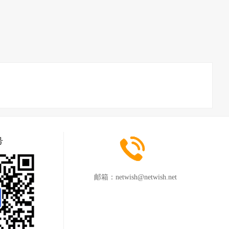
号
邮箱：
netwish@netwish.net