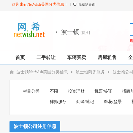
欢迎来到NetWish美国分类信息！
收藏到桌面
·
波士顿
[切换]
首页
二手转让
车辆买卖
房屋租售
全
波士顿NetWish美国分类信息
>
波士顿商务服务
>
波士顿公
栏目分类
不限
投资理财
机票/签证
招商
律师服务
翻译/速记
鲜花/盆景
波士顿公司注册信息