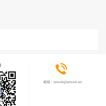
号
邮箱：
netwish@netwish.net