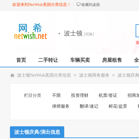
欢迎来到NetWish美国分类信息！
收藏到桌面
·
波士顿
[切换]
首页
二手转让
车辆买卖
房屋租售
全
波士顿NetWish美国分类信息
>
波士顿商务服务
>
波士顿庆典
栏目分类
不限
投资理财
机票/签证
招商
律师服务
翻译/速记
鲜花/盆景
波士顿庆典/演出信息