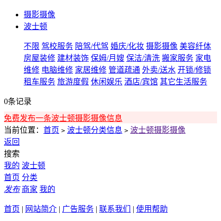
摄影摄像
波士顿
不限
驾校服务
陪驾/代驾
婚庆/化妆
摄影摄像
美容纤体
房屋装修
建材装饰
保姆/月嫂
保洁/清洗
搬家服务
家电
维修
电脑维修
家居维修
管道疏通
外卖/送水
开锁/修锁
租车服务
旅游度假
休闲娱乐
酒店/宾馆
其它生活服务
0条记录
免费发布一条波士顿摄影摄像信息
当前位置：
首页
波士顿分类信息
波士顿摄影摄像
>
>
返回
搜索
我的
波士顿
首页
分类
发布
商家
我的
首页
|
网站简介
|
广告服务
|
联系我们
|
使用帮助