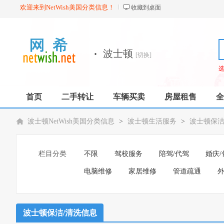
欢迎来到NetWish美国分类信息！
收藏到桌面
·
波士顿
[切换]
首页
二手转让
车辆买卖
房屋租售
全
波士顿NetWish美国分类信息
>
波士顿生活服务
>
波士顿保洁
栏目分类
不限
驾校服务
陪驾/代驾
婚庆/
电脑维修
家居维修
管道疏通
外
波士顿保洁/清洗信息