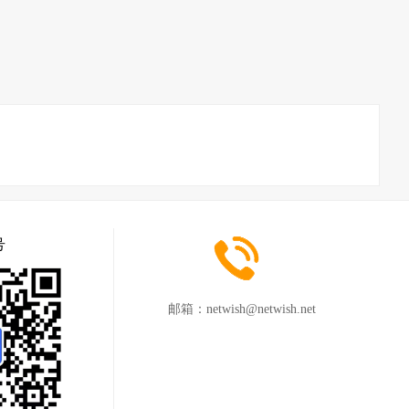
号
邮箱：
netwish@netwish.net