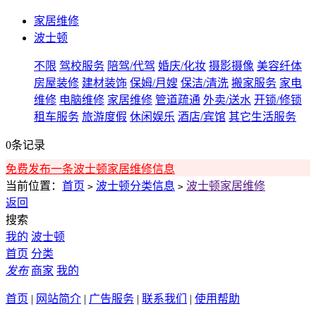
家居维修
波士顿
不限
驾校服务
陪驾/代驾
婚庆/化妆
摄影摄像
美容纤体
房屋装修
建材装饰
保姆/月嫂
保洁/清洗
搬家服务
家电
维修
电脑维修
家居维修
管道疏通
外卖/送水
开锁/修锁
租车服务
旅游度假
休闲娱乐
酒店/宾馆
其它生活服务
0条记录
免费发布一条波士顿家居维修信息
当前位置：
首页
波士顿分类信息
波士顿家居维修
>
>
返回
搜索
我的
波士顿
首页
分类
发布
商家
我的
首页
|
网站简介
|
广告服务
|
联系我们
|
使用帮助