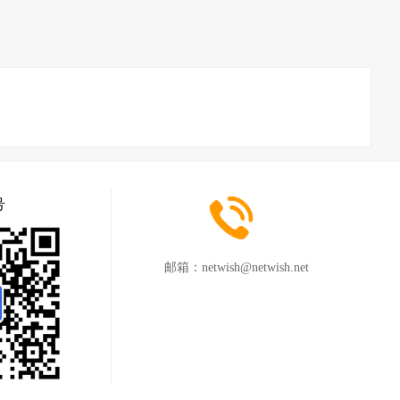
号
邮箱：
netwish@netwish.net