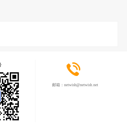
号
邮箱：
netwish@netwish.net