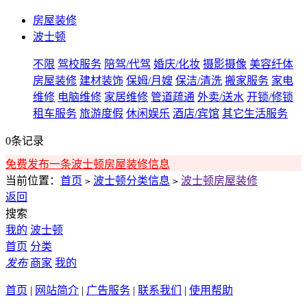
房屋装修
波士顿
不限
驾校服务
陪驾/代驾
婚庆/化妆
摄影摄像
美容纤体
房屋装修
建材装饰
保姆/月嫂
保洁/清洗
搬家服务
家电
维修
电脑维修
家居维修
管道疏通
外卖/送水
开锁/修锁
租车服务
旅游度假
休闲娱乐
酒店/宾馆
其它生活服务
0条记录
免费发布一条波士顿房屋装修信息
当前位置：
首页
波士顿分类信息
波士顿房屋装修
>
>
返回
搜索
我的
波士顿
首页
分类
发布
商家
我的
首页
|
网站简介
|
广告服务
|
联系我们
|
使用帮助